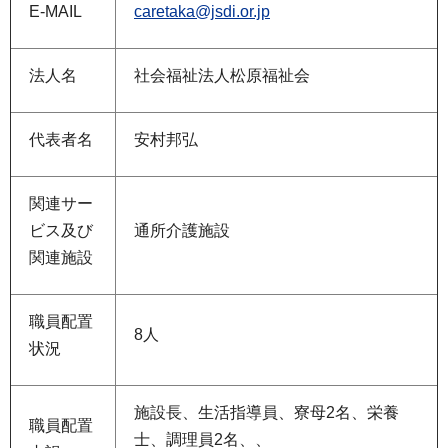
E-MAIL
caretaka@jsdi.or.jp
法人名
社会福祉法人松原福祉会
代表者名
安村邦弘
関連サー
ビス及び
通所介護施設
関連施設
職員配置
8人
状況
施設長、生活指導員、寮母2名、栄養
職員配置
士、調理員2名、、