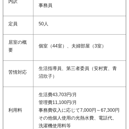
内訳
事務員
定員
50人
居室の概
個室（44室）、夫婦部屋（3室）
要
生活指導員、第三者委員（安村實、青
苦情対応
沼欣子）
生活費43,703円/月
管理費11,100円/月
利用料
事務費収入に応じて7,000円～67,300円
その他個人使用の光熱水費、電話代、
洗濯機使用料等