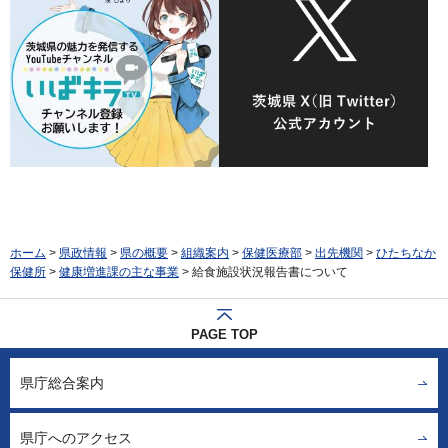
ホーム
>
県政情報
>
県の概要
>
組織案内
>
保健医療部
>
出先機関
>
ひたちなか
保健所
>
健康増進課の主な事業
> 給食施設状況報告書について
PAGE TOP
県庁総合案内
県庁へのアクセス