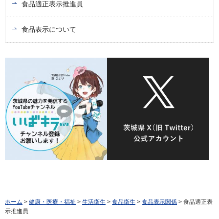
食品適正表示推進員
食品表示について
ホーム
>
健康・医療・福祉
>
生活衛生
>
食品衛生
>
食品表示関係
> 食品適正表
示推進員