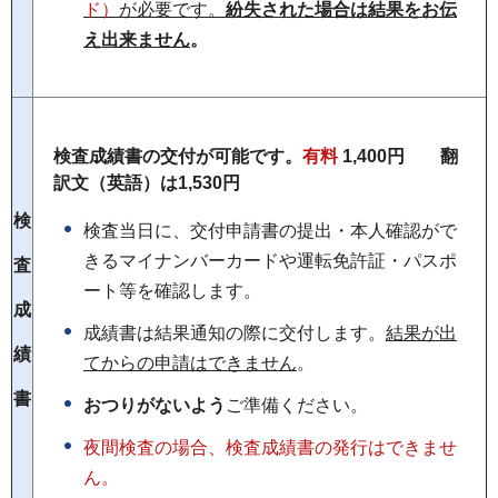
ド）
が必要です。
紛失された場合は結果をお伝
え出来ません
。
検査成績書の交付が可能です。
有料
1,400円 翻
訳文（英語）は1,530円
検
検査当日に、交付申請書の提出・本人確認がで
きるマイナンバーカードや運転免許証・パスポ
査
ート等を確認します。
成
成績書は結果通知の際に交付します。
結果が出
績
てからの申請はできません
。
書
おつりがないよう
ご準備ください。
夜間検査の場合、検査成績書の発行はできませ
ん。