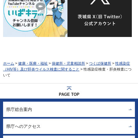
ホーム
>
健康・医療・福祉
>
保健所・児童相談所
>
つくば保健所
>
性感染症
（HIV等）及び肝炎ウイルス検査に関すること
> 性感染症検査・肝炎検査につ
いて
PAGE TOP
県庁総合案内
県庁へのアクセス