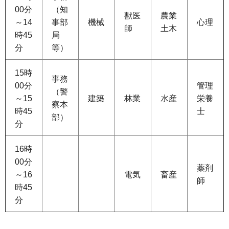
00分
（知
獣医
農業
～14
事部
機械
心理
師
土木
時45
局
分
等）
15時
事務
00分
管理
（警
～15
建築
林業
水産
栄養
察本
時45
士
部）
分
16時
00分
薬剤
～16
電気
畜産
師
時45
分