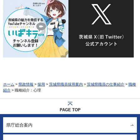
ホーム
>
県政情報
>
採用
>
茨城県職員採用案内
>
茨城県職員の仕事紹介
>
職種
紹介
> 職種紹介：心理
PAGE TOP
県庁総合案内