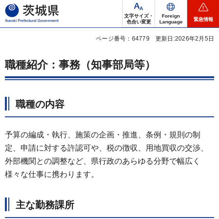
茨城県
文字サイズ・
Foreign
緊急情報
色合い変更
Language
ページ番号：64779
更新日:2026年2月5日
職種紹介：事務（知事部局等）
職種の内容
予算の編成・執行、施策の企画・推進、条例・規則の制
定、申請に対する許認可や、税の徴収、用地買収の交渉、
外部機関との調整など、県行政のあらゆる分野で幅広く
様々な仕事に携わります。
主な勤務課所