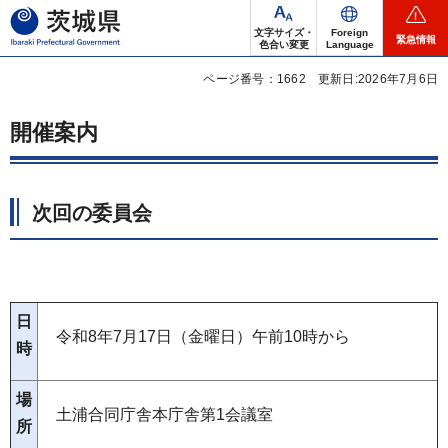
茨城県
文字サイズ・
Foreign
緊急情報
色合い変更
Language
ページ番号：1662
更新日:2026年7月6日
開催案内
次回の委員会
日
令和8年7月17日（金曜日）午前10時から
時
場
土浦合同庁舎本庁舎第1会議室
所