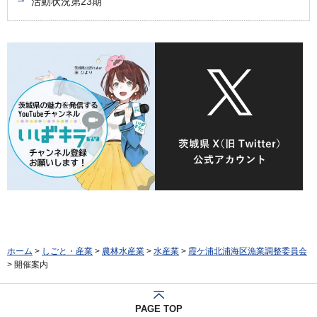
活動状況第23期
ホーム
>
しごと・産業
>
農林水産業
>
水産業
>
霞ケ浦北浦海区漁業調整委員会
> 開催案内
PAGE TOP