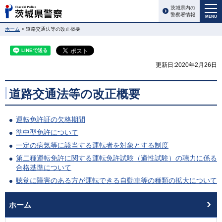
茨城県内の
警察署情報
MENU
ホーム
> 道路交通法等の改正概要
更新日:2020年2月26日
道路交通法等の改正概要
運転免許証の欠格期間
準中型免許について
一定の病気等に該当する運転者を対象とする制度
第二種運転免許に関する運転免許試験（適性試験）の聴力に係る
合格基準について
聴覚に障害のある方が運転できる自動車等の種類の拡大について
ホーム