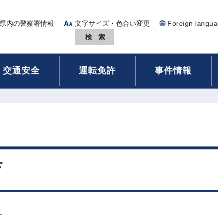
県内の警察署情報
文字サイズ・色合い変更
Foreign langu
交通安全
運転免許
事件情報
育
）