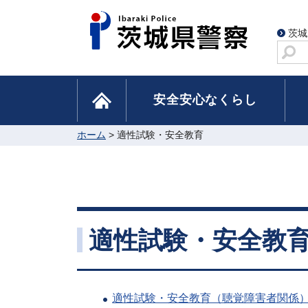
茨城
サ
イ
ト
home
安全安心なくらし
内
検
索
ホーム
> 適性試験・安全教育
適性試験・安全教
適性試験・安全教育（聴覚障害者関係