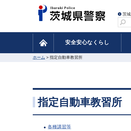
茨城
サ
イ
ト
home
安全安心なくらし
内
検
索
ホーム
> 指定自動車教習所
指定自動車教習所
各種講習等