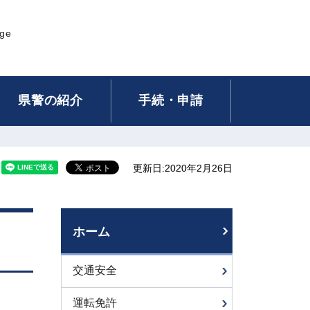
age
県警の紹介
手続・申請
更新日:2020年2月26日
ホーム
交通安全
運転免許