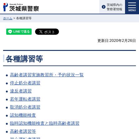
茨城県内の
警察署情報
MENU
ホーム
> 各種講習等
更新日:2020年2月26日
各種講習等
高齢者講習実施教習所・予約状況一覧
停止処分者講習
違反者講習
若年運転者講習
取消処分者講習
認知機能検査
臨時認知機能検査と臨時高齢者講習
高齢者講習等