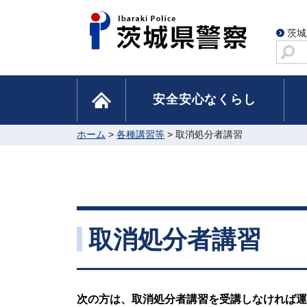
茨城
サ
イ
ト
home
安全安心なくらし
内
検
索
ホーム
>
各種講習等
> 取消処分者講習
取消処分者講習
次の方は、取消処分者講習を受講しなければ運