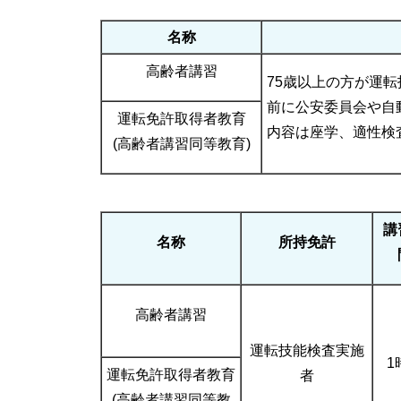
名称
高齢者講習
75歳以上の方が運
前に公安委員会や自
運転免許取得者教育
内容は座学、適性検
(高齢者講習同等教育)
講
名称
所持免許
高齢者講習
運転技能検査実施
1
運転免許取得者教育
者
(高齢者講習同等教