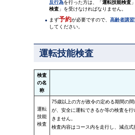
反行為
を行った方は、「
運転技能検査
検査
」を受けなければなりません。
予約
まず
が必要ですので、
高齢者講習
してください。
運転技能検査
検査
の名
称
75歳以上の方が政令の定める期間の間
運転
が、安全に運転できるか等の検査を行
技能
きません。
検査
検査内容はコース内を走行し、減点式