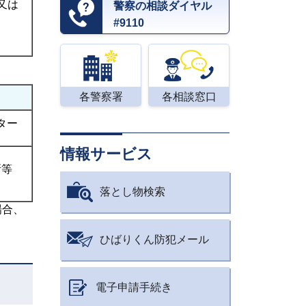
又は
警察の相談ダイヤル
#9110
各警察署
各相談窓口
ター
情報サービス
所等
落とし物検索
場合、
ひばりくん防犯メール
電子申請手続き