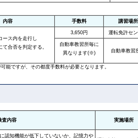
内容
手数料
講習場所
3,650円
運転免許セン
コース内を走行し
自動車教習所毎に
にて合否を判定する。
自動車教習
異なります(※)
が可能ですが、その都度手数料が必要となります。
検査内容
実施場所
前に認知機能が低下していないか、記憶力や