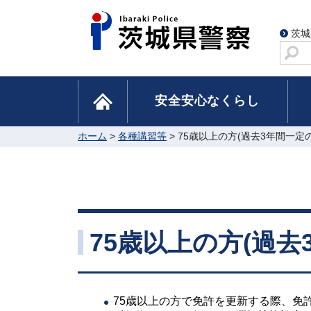
茨城
サ
イ
ト
home
安全安心なくらし
内
検
索
ホーム
>
各種講習等
> 75歳以上の方(過去3年間一定
75歳以上の方(過去
75歳以上の方で免許を更新する際、免