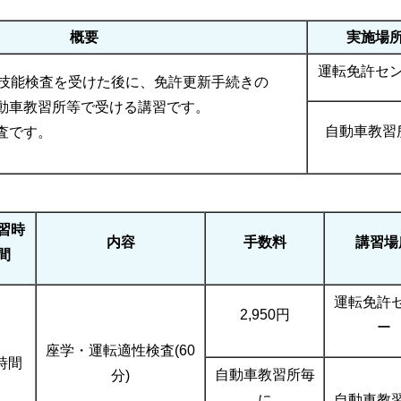
概要
実施場
運転免許セ
転技能検査を受けた後に、免許更新手続きの
動車教習所等で受ける講習です。
自動車教習
査です。
習時
内容
手数料
講習場
間
運転免許
2,950円
ー
座学・運転適性検査(60
時間
自動車教習所毎
分)
に
自動車教