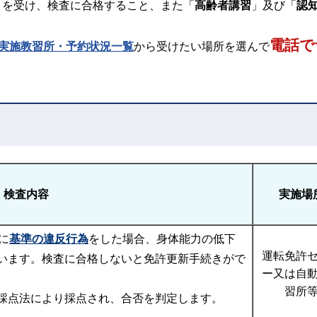
」を受け、検査に合格すること、また「
高齢者講習
」及び「
認
電話で
実施教習所・予約状況一覧
から受けたい場所を選んで
検査内容
実施場
に
基準の違反行為
をした場合、身体能力の低下
運転免許
います。検査に合格しないと免許更新手続きがで
ー又は自
習所
採点法により採点され、合否を判定します。