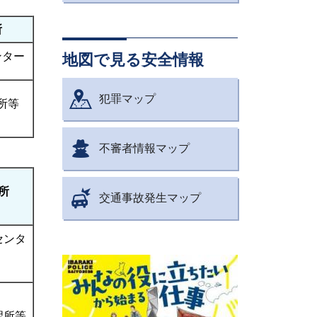
所
ンター
地図で見る安全情報
犯罪マップ
所等
不審者情報マップ
所
交通事故発生マップ
センタ
習所等