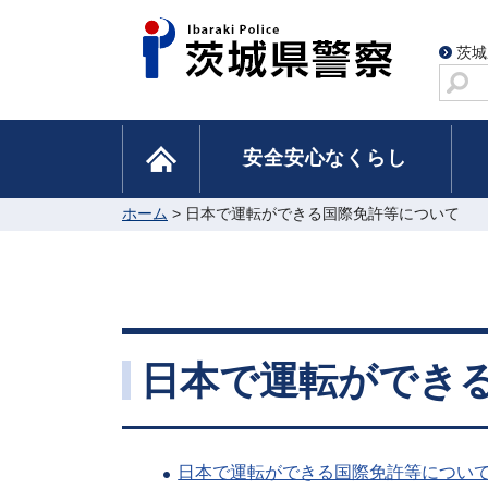
茨城
サ
イ
ト
home
安全安心なくらし
内
検
索
ホーム
> 日本で運転ができる国際免許等について
日本で運転ができ
日本で運転ができる国際免許等につい