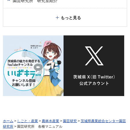
園芸研究所 研究室紹介
もっと見る
ホーム
>
しごと・産業
>
農林水産業
>
園芸研究
>
茨城県農業総合センター園芸
研究所
> 園芸研究所 各種マニュアル