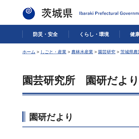
茨城県
防災・安全
くらし・環境
健
ホーム
>
しごと・産業
>
農林水産業
>
園芸研究
>
茨城県農
園芸研究所 園研だよ
園研だより