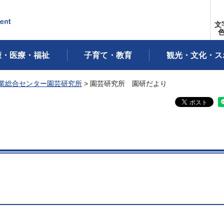
文
康・医療・福祉
子育て・教育
観光・文化・ス
業総合センター園芸研究所
> 園芸研究所 園研だより
り