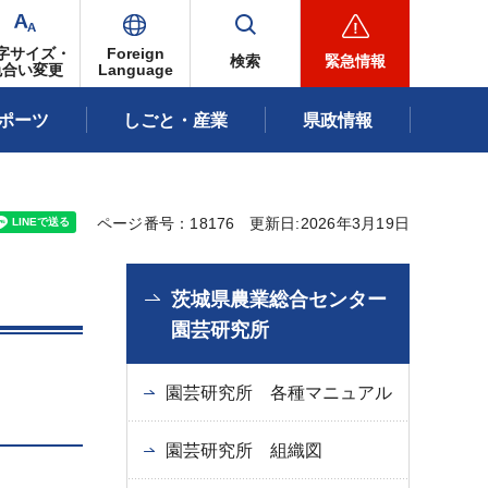
字サイズ・
Foreign
検索
緊急情報
色合い変更
Language
ポーツ
しごと・産業
県政情報
ページ番号：18176
更新日:2026年3月19日
茨城県農業総合センター
園芸研究所
園芸研究所 各種マニュアル
園芸研究所 組織図