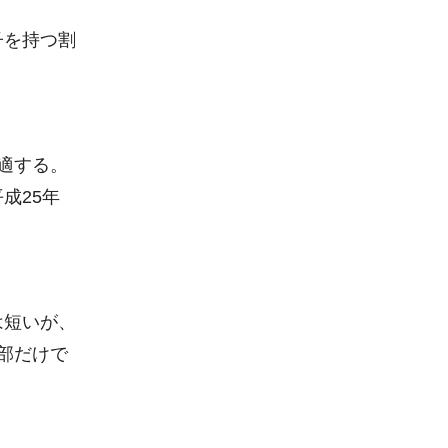
子を持つ割
適する。
成25年
は短いが、
部だけで