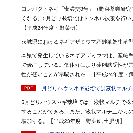
コンパクトネギ「安濃交3号」（野菜茶業研究
くなる。5月どり栽培ではトンネル被覆を行い
【平成24年度・野菜研】
茨城県におけるネギアザミウマ産雄単為生殖
本県で発生しているネギアザミウマは、産雌
で優占している。個体群により薬剤感受性が
性が低いことが示唆された。【平成24年度・
5月どりハウスネギ栽培では液状マルチの
5月どりハウスネギ栽培では、液状マルチで株
することができる。また、液状マルチ上からの
増加する。【平成23年度・野菜研,土肥研】