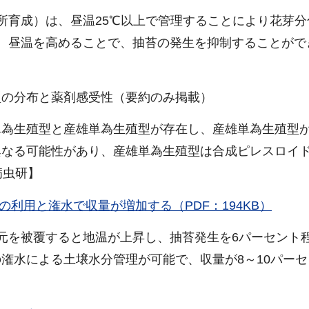
所育成）は、昼温25℃以上で管理することにより花芽分
、昼温を高めることで、抽苔の発生を抑制することがで
型の分布と薬剤感受性（要約のみ掲載）
単為生殖型と産雄単為生殖型が存在し、産雄単為生殖型
異なる可能性があり、産雄単為生殖型は合成ピレスロイ
病虫研】
利用と潅水で収量が増加する（PDF：194KB）
元を被覆すると地温が上昇し、抽苔発生を6パーセント
潅水による土壌水分管理が可能で、収量が8～10パーセ