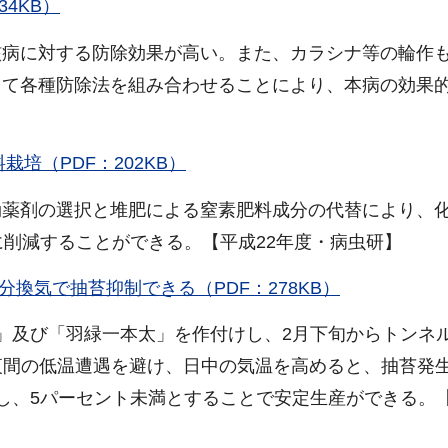
4KB）
核病に対する防除効果が高い。また、カラシナ等の輪作
じて各種防除法を組み合わせることにより、本病の効果
培（PDF：202KB）
効薬剤の選択と堆肥による窒素肥料成分の代替により、
に削減することができる。【平成22年度・病虫研】
換気で抽苔抑制できる（PDF：278KB）
」及び「羽緑一本太」を作付けし、2月下旬からトンネ
夜間の低温遭遇を避け、日中の気温を高めると、抽苔発
し、5パーセント未満とすることで安定生産ができる。【