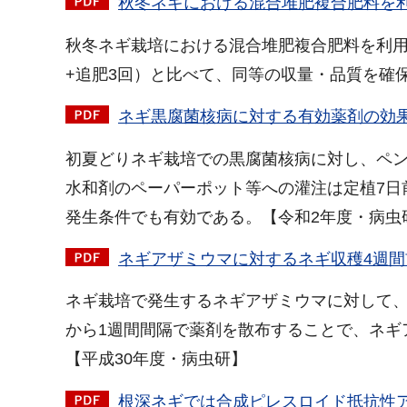
秋冬ネギにおける混合堆肥複合肥料を利用
秋冬ネギ栽培における混合堆肥複合肥料を利用
+追肥3回）と比べて、同等の収量・品質を確
ネギ黒腐菌核病に対する有効薬剤の効果的
初夏どりネギ栽培での黒腐菌核病に対し、ペン
水和剤のペーパーポット等への灌注は定植7日
発生条件でも有効である。【令和2年度・病虫
ネギアザミウマに対するネギ収穫4週間前
ネギ栽培で発生するネギアザミウマに対して、
から1週間間隔で薬剤を散布することで、ネギ
【平成30年度・病虫研】
根深ネギでは合成ピレスロイド抵抗性アザ