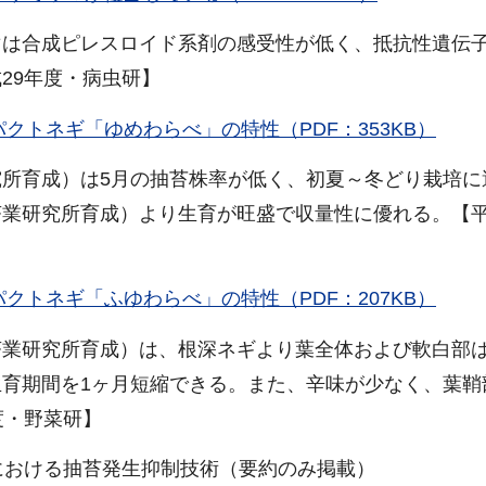
マは合成ピレスロイド系剤の感受性が低く、抵抗性遺伝
29年度・病虫研】
クトネギ「ゆめわらべ」の特性（PDF：353KB）
所育成）は5月の抽苔株率が低く、初夏～冬どり栽培に
業研究所育成）より生育が旺盛で収量性に優れる。【平
クトネギ「ふゆわらべ」の特性（PDF：207KB）
茶業研究所育成）は、根深ネギより葉全体および軟白部
育期間を1ヶ月短縮できる。また、辛味が少なく、葉鞘
度・野菜研】
における抽苔発生抑制技術（要約のみ掲載）