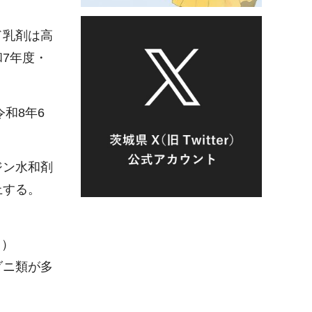
ド乳剤は高
7年度・
令和8年6
ジン水和剤
上する。
日）
ダニ類が多