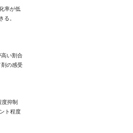
化率が低
きる。
が高い割合
ド剤の感受
程度抑制
ント程度