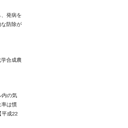
も、発病を
的な防除が
化学合成農
ル内の気
生率は慣
平成22