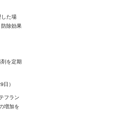
理した場
、防除効果
薬剤を定期
29日）
テフラン
の増加を