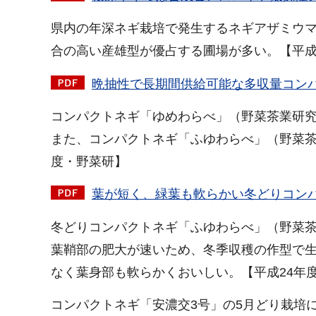
県内の年深ネギ栽培で発生するネギアザミウ
合の高い産雄型が優占する圃場が多い。【平成
晩抽性で長期間供給可能な多収量コンパ
コンパクトネギ「ゆめわらべ」（野菜茶業研究
また、コンパクトネギ「ふゆわらべ」（野菜茶
度・野菜研】
葉が短く、緑葉も軟らかい冬どりコンパ
冬どりコンパクトネギ「ふゆわらべ」（野菜
葉鞘部の肥大が速いため、冬季収穫の作型で生
なく葉身部も軟らかくおいしい。【平成24年
コンパクトネギ「安濃交3号」の5月どり栽培