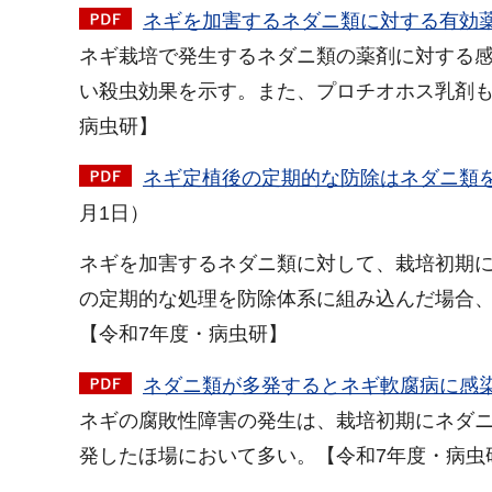
ネギを加害するネダニ類に対する有効薬剤
ネギ栽培で発生するネダニ類の薬剤に対する
い殺虫効果を示す。また、プロチオホス乳剤も
病虫研】
ネギ定植後の定期的な防除はネダニ類を
月1日）
ネギを加害するネダニ類に対して、栽培初期
の定期的な処理を防除体系に組み込んだ場合
【令和7年度・病虫研】
ネダニ類が多発するとネギ軟腐病に感染す
ネギの腐敗性障害の発生は、栽培初期にネダ
発したほ場において多い。【令和7年度・病虫