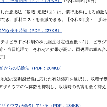
した施肥法（PDF：170KB）
（令和4年5月9日）
した施肥法（基肥+追肥1回）は、慣行肥料による施肥
保でき、肥料コストを低減できる。【令和3年度・土肥研
な使用時期（PDF：227KB）
チオピラド水和剤の株元灌注は定植直後～2月、ピラジ
前～当日処理で、それぞれ効果が高い。両処理の組み合
研】
からの防除法（PDF：204KB）
地域の薬剤感受性に応じた有効薬剤を選択し、収穫予定
アザミウマの個体数を抑制し、収穫時の食害を低く抑え
ミウマが優占している（PDF：134KB）