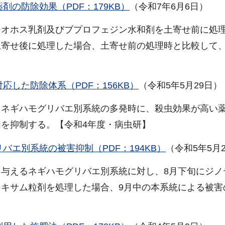
の防除効果（PDF：179KB）
（令和7年6月6日）
チオホス乳剤及びブプロフェジン水和剤を土寄せ前に処
土寄せ後に処理した場合、土寄せ前の処理時と比較して
した防除体系（PDF：156KB）
（令和5年5月29日）
るネギハモグリバエ別系統の多発時に、殺虫効果が高い
を抑制する。【令和4年度・病虫研】
エ別系統の被害抑制（PDF：194KB）
（令和5年5月
与えるネギハモグリバエ別系統に対し、8月下旬にジノ
キサム粒剤を処理した場合、9月中の本系統による被害