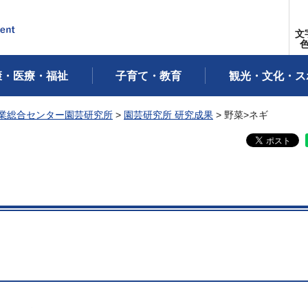
文
康・医療・福祉
子育て・教育
観光・文化・ス
業総合センター園芸研究所
>
園芸研究所 研究成果
> 野菜>ネギ