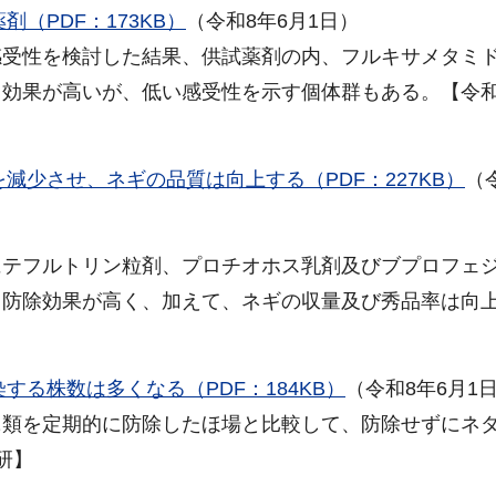
（PDF：173KB）
（令和8年6月1日）
感受性を検討した結果、供試薬剤の内、フルキサメタミ
効果が高いが、低い感受性を示す個体群もある。【令和
減少させ、ネギの品質は向上する（PDF：227KB）
（
にテフルトリン粒剤、プロチオホス乳剤及びブプロフェ
、防除効果が高く、加えて、ネギの収量及び秀品率は向
る株数は多くなる（PDF：184KB）
（令和8年6月1
ニ類を定期的に防除したほ場と比較して、防除せずにネ
研】