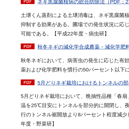
ネギ黒腐菌核病の総合防除法（PDF：23
土壌くん蒸剤による土壌消毒は、ネギ黒腐菌
抑制する効果がある。圃場での発生状況に応
可能である。【平成22年度・病虫研】
秋冬ネギの減化学合成農薬・減化学肥料栽
秋冬ネギにおいて、病害虫の発生に応じた有
薬および化学肥料を慣行の50パーセント以下
5月どりネギ栽培におけるトンネルの部分
5月どりネギ栽培において、晩抽性品種「春扇
温を25℃目安にトンネルを部分的に開閉し、
行のトンネル裾開放より8パーセント程度減少
年度・野菜研】