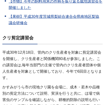
【作物】今年の飼料用米の作柄を振り返る栽培講習会を
開催しました
【果樹】平成30年度茨城県梨組合連合会県南地区梨協
議会研修会
クリ剪定講習会
平成30年12月18日、管内のクリ生産者を対象に剪定講習会
を開催し、クリ生産者と関係機関80名が参加しました。こ
の講習会は,毎年当部門の主催で管内のクリ生産者団体や個
人生産者を対象として開催しており、今年で6回目となりま
す。
かすみがうら市の現地クリ園を会場に、成木・若木や品種
別の剪定方法について説明、実演を行うと共に、ほ場で病
害虫のサンプルを確認しながら、耕種的防除の説明も行い