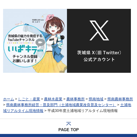
ホーム
>
しごと・産業
>
農林水産業
>
農林事務所
>
県南地域
>
県南農林事務所
>
県南農林事務所経営・普及部門（土浦地域農業改良普及センター）
>
土浦地
域リアルタイム現地情報
> 平成30年度土浦地域リアルタイム現地情報
PAGE TOP