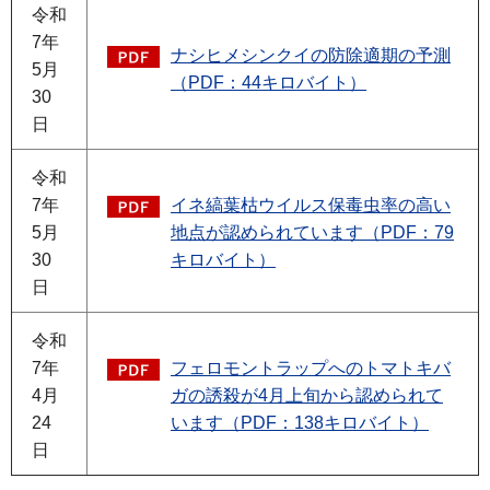
令和
7年
ナシヒメシンクイの防除適期の予測
5月
（PDF：44キロバイト）
30
日
令和
7年
イネ縞葉枯ウイルス保毒虫率の高い
5月
地点が認められています（PDF：79
30
キロバイト）
日
令和
7年
フェロモントラップへのトマトキバ
4月
ガの誘殺が4月上旬から認められて
24
います（PDF：138キロバイト）
日