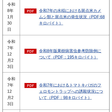
令和
8年
令和7年の水稲における斑点米カメ
1月
ムシ類と斑点米の発生状況（PDF:68
30
キロバイト）
日
令和
7年
令和8年版果樹病害虫参考防除例に
12
ついて（PDF：195キロバイト）
月2
3日
令和
7年
令和7年におけるトマトキバガのフ
12
ェロモントラップへの誘殺状況につ
月2
いて（PDF：98キロバイト）
3日