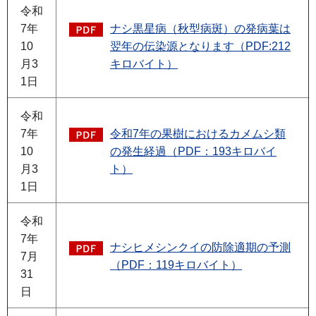
令和
7年
ナシ黒星病（秋型病斑）の発病葉は
10
翌年の伝染源となります（PDF:212
月3
キロバイト）
1日
令和
7年
令和7年の果樹におけるカメムシ類
10
の発生経過（PDF：193キロバイ
月3
ト）
1日
令和
7年
ナシヒメシンクイの防除適期の予測
7月
（PDF：119キロバイト）
31
日