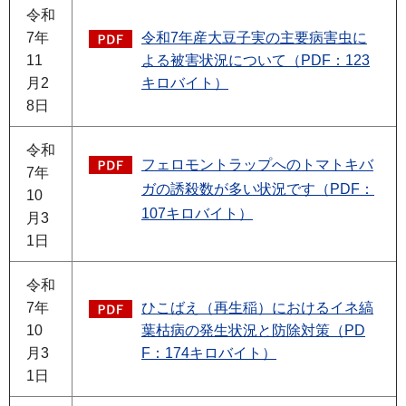
令和
7年
令和7年産大豆子実の主要病害虫に
11
よる被害状況について（PDF：123
月2
キロバイト）
8日
令和
フェロモントラップへのトマトキバ
7年
ガの誘殺数が多い状況です（PDF：
10
107キロバイト）
月3
1日
令和
7年
ひこばえ（再生稲）におけるイネ縞
10
葉枯病の発生状況と防除対策（PD
月3
F：174キロバイト）
1日