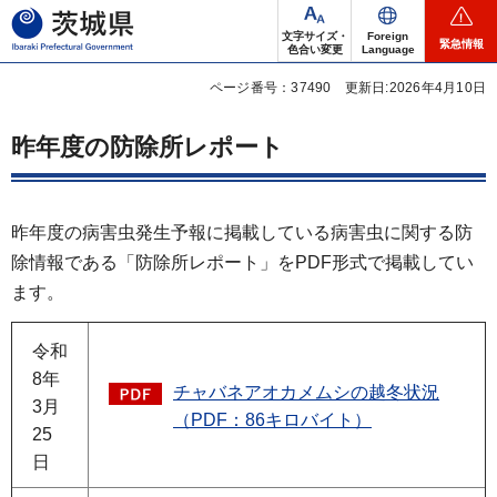
茨城県
文字サイズ・
Foreign
緊急情報
色合い変更
Language
ページ番号：37490
更新日:2026年4月10日
昨年度の防除所レポート
昨年度の病害虫発生予報に掲載している病害虫に関する防
除情報である「防除所レポート」をPDF形式で掲載してい
ます。
令和
8年
チャバネアオカメムシの越冬状況
3月
（PDF：86キロバイト）
25
日