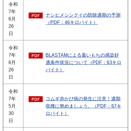
令和
7年
ナシヒメシンクイの防除適期の予測
6月
（PDF：46キロバイト）
26
日
令和
7年
BLASTAMによる葉いもちの感染好
6月
適条件状況について（PDF：63キロ
26
バイト）
日
令和
7年
コムギ赤かび病の発生に注意！適期
5月
収穫に努めましょう。（PDF：67キ
30
ロバイト）
日