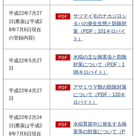
平成22年7月27
サツマイモのナカジロシ
日(農薬は平成2
タバの発生生態と防除対
8年7月6日現在
策（PDF：101キロバイ
の登録内容)
ト）
水稲の主な病害虫と防除
平成22年5月27
対策について（PDF：1
日
06キロバイト）
アザミウマ類の防除対策
平成22年4月27
について（PDF：120キ
日
ロバイト）
平成22年2月24
水稲育苗中に発生する病
日(農薬は平成2
害等の対策について（P
8年7月6日現在