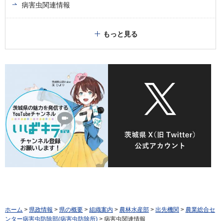
病害虫関連情報
もっと見る
ホーム
>
県政情報
>
県の概要
>
組織案内
>
農林水産部
>
出先機関
>
農業総合セ
ンター病害虫防除部(病害虫防除所)
> 病害虫関連情報