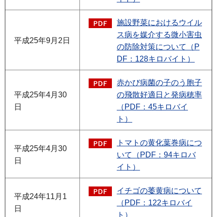
施設野菜におけるウイル
ス病を媒介する微小害虫
平成25年9月2日
の防除対策について（P
DF：128キロバイト）
赤かび病菌の子のう胞子
平成25年4月30
の飛散好適日と発病穂率
日
（PDF：45キロバイ
ト）
トマトの黄化葉巻病につ
平成25年4月30
いて（PDF：94キロバ
日
イト）
イチゴの萎黄病について
平成24年11月1
（PDF：122キロバイ
日
ト）