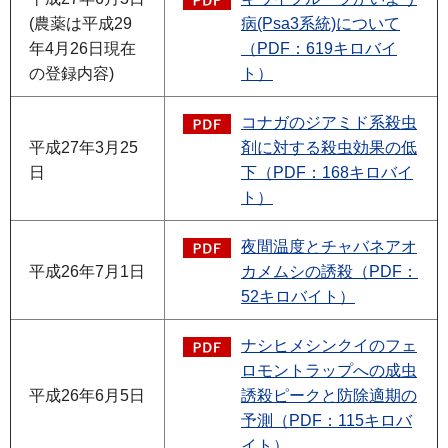
(農薬は平成29
病(Psa3系統)について
年4月26日現在
（PDF：619キロバイ
の登録内容)
ト）
コナガのジアミド系殺虫
平成27年3月25
剤に対する殺虫効果の低
日
下（PDF：168キロバイ
ト）
夜間温度とチャバネアオ
平成26年7月1日
カメムシの誘殺（PDF：
52キロバイト）
ナシヒメシンクイのフェ
ロモントラップへの成虫
平成26年6月5日
誘殺ピークと防除適期の
予測（PDF：115キロバ
イト）