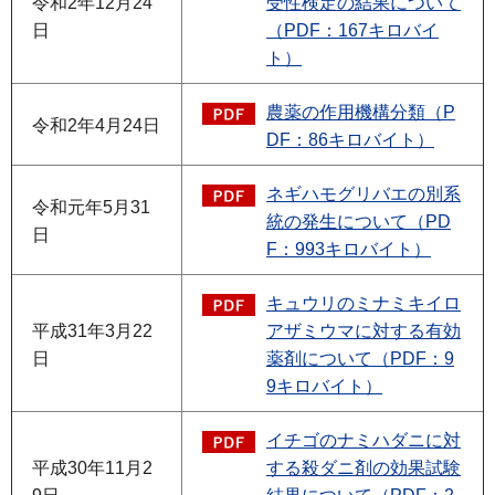
令和2年12月24
受性検定の結果について
日
（PDF：167キロバイ
ト）
農薬の作用機構分類（P
令和2年4月24日
DF：86キロバイト）
ネギハモグリバエの別系
令和元年5月31
統の発生について（PD
日
F：993キロバイト）
キュウリのミナミキイロ
平成31年3月22
アザミウマに対する有効
日
薬剤について（PDF：9
9キロバイト）
イチゴのナミハダニに対
平成30年11月2
する殺ダニ剤の効果試験