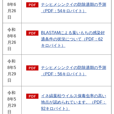
8年6
ナシヒメシンクイの防除適期の予測
月26
（PDF：54キロバイト）
日
令和
BLASTAMによる葉いもちの感染好
8年6
適条件の状況について（PDF：62
月26
キロバイト）
日
令和
8年5
ナシヒメシンクイの防除適期の予測
月29
（PDF：56キロバイト）
日
令和
イネ縞葉枯ウイルス保毒虫率の高い
8年5
地点が認められています。（PDF：
月29
92キロバイト）
日