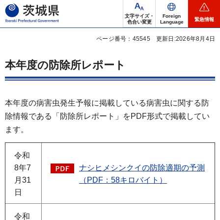
茨城県
文字サイズ・
Foreign
緊急情報
色合い変更
Language
ページ番号：45545
更新日:2026年8月4日
本年度の防除所レポート
本年度の病害虫発生予報に掲載している病害虫に関する防
除情報である「防除所レポート」をPDF形式で掲載してい
ます。
令和
8年7
ナシヒメシンクイの防除適期の予測
月31
（PDF：58キロバイト）
日
令和