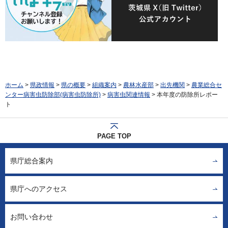
ホーム
>
県政情報
>
県の概要
>
組織案内
>
農林水産部
>
出先機関
>
農業総合セ
ンター病害虫防除部(病害虫防除所)
>
病害虫関連情報
> 本年度の防除所レポー
ト
PAGE TOP
県庁総合案内
県庁へのアクセス
お問い合わせ