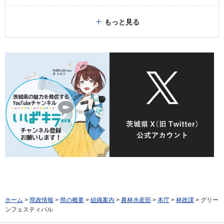
もっと見る
ホーム
>
県政情報
>
県の概要
>
組織案内
>
農林水産部
>
本庁
>
林政課
> グリー
ンフェスティバル