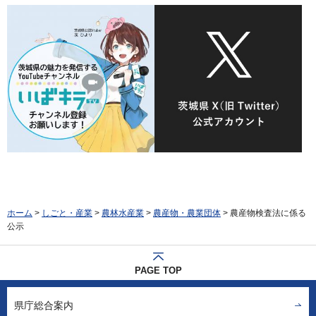
ホーム
>
しごと・産業
>
農林水産業
>
農産物・農業団体
> 農産物検査法に係る
公示
PAGE TOP
県庁総合案内