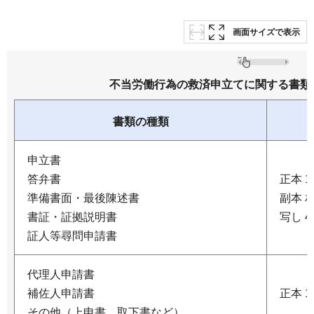
画面サイズで表示
不当労働行為の救済申立てに関する書類
書類の種類
申立書
答弁書
正本 1
準備書面・最後陳述書
副本 
書証・証拠説明書
写し 4
証人等尋問申請書
代理人申請書
補佐人申請書
正本 1
その他（上申書、取下書など）