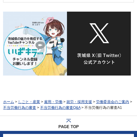
ホーム
>
しごと・産業
>
雇用・労働
>
就労・採用支援
>
労働委員会のご案内
>
不当労働行為の審査
>
不当労働行為の審査Q&A
> 不当労働行為の審査A1
PAGE TOP