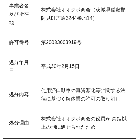
事業者名
株式会社オオクボ商会（茨城県稲敷郡
及び所在
阿見町吉原3244番地14）
地
許可番号
第20083003919号
処分年月
平成30年2月15日
日
使用済自動車の再資源化等に関する法
処分内容
律に基づく解体業の許可の取り消し
株式会社オオクボ商会の役員が,禁錮以
処分理由
上の刑に処せられたため。