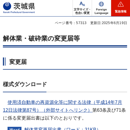
茨城県
文字サイズ・
Foreign
緊急情報
色合い変更
Language
ページ番号：57313
更新日:2025年6月19日
解体業・破砕業の変更届等
変更届
様式ダウンロード
使用済自動車の再資源化等に関する法律（平成14年7月
12日法律第87号）（外部サイトへリンク）
第63条及び71条
に係る変更届出書は以下のとおりです。
解体業変更届出書（ワード：31KB）