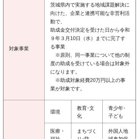
茨城県内で実施する地域課題解決に
向けた、企業と連携可能な非営利活
動で、
助成金交付決定を受けた日から令和
９年３月10日（水）までに完了す
る事業
対象事業
※原則、同一事業について他の制
度の助成を受けている場合は対象外
になります。
※助成対象経費20万円以上の事
業が対象です。
教育･文
青少年･
環境
化
子ども
医療・
まちづく
外国人地
福祉
り･防
域参加促