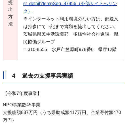
提
st_detail?tempSeq=87956（外部サイトへリン
出
ク）
方
※インターネット利用環境のない方は、郵送又
法
は持参にて下記まで書類を提出してください。
茨城県県民生活環境部 多様性社会推進課 県
民協働グループ
〒310-8555 水戸市笠原町978番6 県庁12階
４ 過去の支援事業実績
【令和7年度事業】
NPO事業数45事業
支援総額887万円（うち県助成額417万円、企業寄付額470
万円）