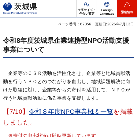
茨城県
文字サイズ・
Foreign
緊急情報
色合い変更
Language
ページ番号：67856
更新日:2026年7月13日
令和8年度茨城県企業連携型NPO活動支援
事業について
企業等のＣＳＲ活動を活性化させ、企業等と地域貢献活
動を行うＮＰＯとのつながりを創出し、地域課題解決に向
けた取組に対し、企業等からの寄付を活用して、ＮＰＯが
行う地域貢献活動に係る事業を支援します。
【7/10】
令和８年度NPO事業概要一覧
を掲載
しました。
※寄付の申出状況は随時更新しています。