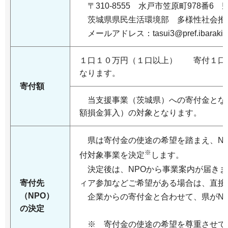
〒310-8555 水戸市笠原町978番6 
茨城県県民生活環境部 多様性社会推
メールアドレス：tasui3@pref.ibaraki.lg
１口１０万円（１口以上） 寄付１口 
なります。
寄付額
当支援事業（茨城県）への寄付金とな
額損金算入）の対象となります。
県は寄付金の使途の希望を踏まえ、NP
※
付対象事業を決定
します。
決定後は、NPOから事業案内が届きま
ィア参加などご希望がある場合は、直接
寄付先
（NPO）
企業からの寄付金と合わせて、県がNP
の決定
※ 寄付金の使途の希望を尊重させて