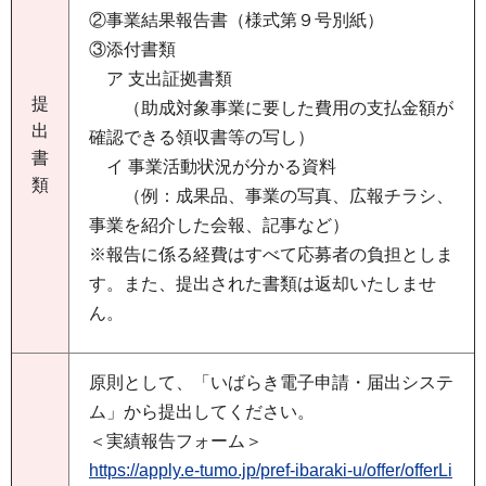
②事業結果報告書（様式第９号別紙）
③添付書類
ア 支出証拠書類
提
（助成対象事業に要した費用の支払金額が
出
確認できる領収書等の写し）
書
イ 事業活動状況が分かる資料
類
（例：成果品、事業の写真、広報チラシ、
事業を紹介した会報、記事など）
※報告に係る経費はすべて応募者の負担としま
す。また、提出された書類は返却いたしませ
ん。
原則として、「いばらき電子申請・届出システ
ム」から提出してください。
＜実績報告フォーム＞
https://apply.e-tumo.jp/pref-ibaraki-u/offer/offerLi