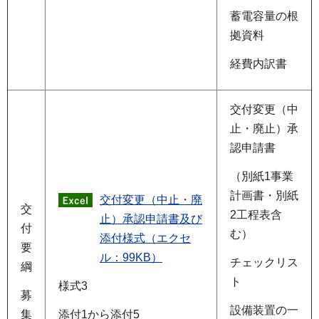
蓄電容量の根
拠資料
経費内訳書
交付変更（中
止・廃止）承
認申請書
（別紙1事業
計画書・別紙
交付変更（中止・廃
交
2工程表含
止）承認申請書及び
付
む）
添付様式（エクセ
要
ル：99KB）
チェックリス
綱
ト
様式3
募
設備装置の一
添付1から添付5
集