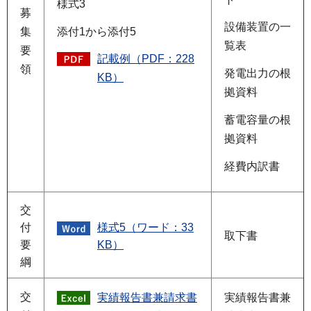
様式3
募
設備装置の一
添付1から添付5
集
覧表
要
記載例（PDF：228
領
発電出力の根
KB）
拠資料
蓄電容量の根
拠資料
経費内訳書
交
付
様式5（ワード：33
取下書
要
KB）
綱
交
実績報告書兼請求書
実績報告書兼