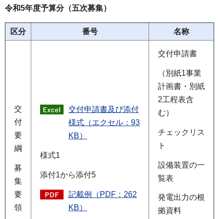
令和5年度予算分（五次募集）
区分
番号
名称
交付申請書
（別紙1事業
計画書・別紙
2工程表含
交
交付申請書及び添付
む）
付
様式（エクセル：93
チェックリス
要
KB）
ト
綱
様式1
設備装置の一
募
添付1から添付5
覧表
集
記載例（PDF：262
要
発電出力の根
KB）
領
拠資料