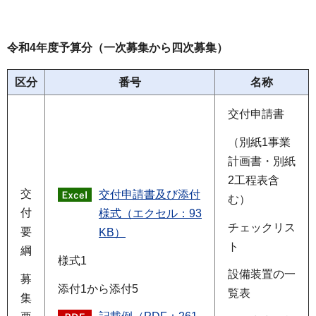
令和4年度予算分（一次募集から四次募集）
区分
番号
名称
交付申請書
（別紙1事業
計画書・別紙
2工程表含
交
交付申請書及び添付
む）
付
様式（エクセル：93
チェックリス
要
KB）
ト
綱
様式1
設備装置の一
募
添付1から添付5
覧表
集