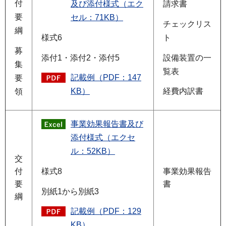
付
及び添付様式（エク
請求書
要
セル：71KB）
チェックリス
綱
様式6
ト
募
添付1・添付2・添付5
設備装置の一
集
覧表
記載例（PDF：147
要
KB）
経費内訳書
領
事業効果報告書及び
添付様式（エクセ
ル：52KB）
交
様式8
付
事業効果報告
要
書
別紙1から別紙3
綱
記載例（PDF：129
KB）