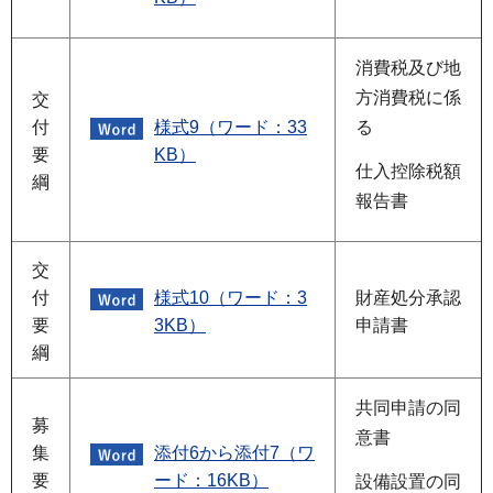
消費税及び地
方消費税に係
交
付
様式9（ワード：33
る
要
KB）
仕入控除税額
綱
報告書
交
付
様式10（ワード：3
財産処分承認
要
3KB）
申請書
綱
共同申請の同
募
意書
集
添付6から添付7（ワ
要
ード：16KB）
設備設置の同