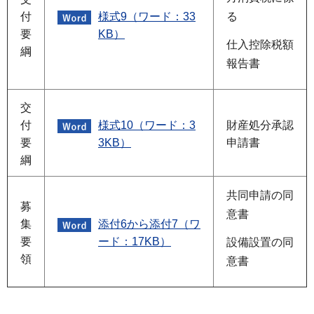
付
様式9（ワード：33
る
要
KB）
仕入控除税額
綱
報告書
交
付
様式10（ワード：3
財産処分承認
要
3KB）
申請書
綱
共同申請の同
募
意書
集
添付6から添付7（ワ
要
ード：17KB）
設備設置の同
領
意書