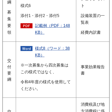
綱
様式6
ト
募
添付1・添付2・添付5
設備装置の一
集
覧表
記載例（PDF：148
要
KB）
経費内訳書
領
様式8（ワード：38
KB）
交
※一次募集から四次募集は
付
事業効果報告
この様式ではなく、
要
書
綱
令和4年度の様式を使用して
ください。
消費税及び地
方消費税に係
交