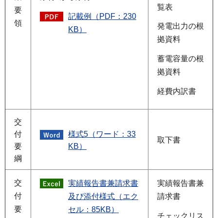
覧表
要
記載例（PDF：230
領
発電出力の根
KB）
拠資料
蓄電容量の根
拠資料
経費内訳書
交
付
様式5（ワード：33
取下書
要
KB）
綱
交
実績報告書兼請求書
実績報告書兼
付
及び添付様式（エク
請求書
要
セル：85KB）
チェックリス