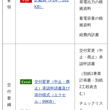
記載例（PDF：261
要
発電出力の根
KB）
領
拠資料
蓄電容量の根
拠資料
経費内訳書
交付変更（中
止・廃止）承
認申請書
（別紙1事業
計画書・別紙
交付変更（中止・廃
交
2工程表含
止）承認申請書及び
付
む）
添付様式（エクセ
要
ル：99KB）
チェックリス
綱
ト