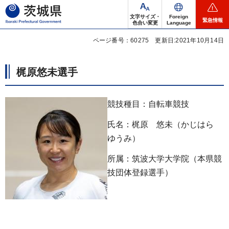
茨城県
文字サイズ・
Foreign
緊急情報
色合い変更
Language
ページ番号：60275
更新日:2021年10月14日
梶原悠未選手
競技種目：自転車競技
氏名：梶原 悠未（かじはら
ゆうみ）
所属：筑波大学大学院（本県競
技団体登録選手）