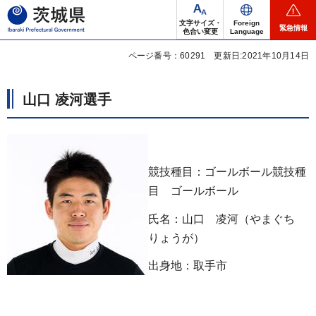
茨城県
文字サイズ・
Foreign
緊急情報
色合い変更
Language
ページ番号：60291
更新日:2021年10月14日
山口 凌河選手
競技種目：ゴールボール競技種
目 ゴールボール
氏名：山口 凌河（やまぐち
りょうが）
出身地：取手市