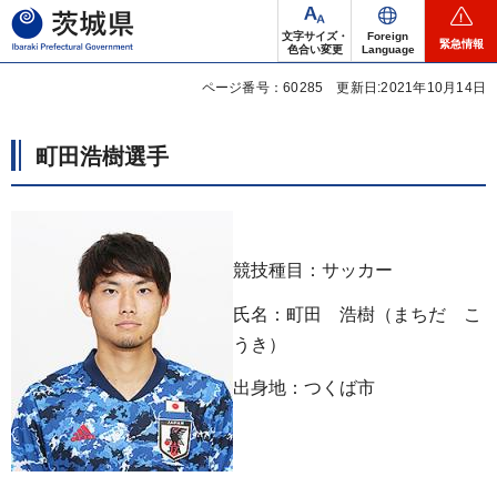
茨城県
文字サイズ・
Foreign
緊急情報
色合い変更
Language
ページ番号：60285
更新日:2021年10月14日
町田浩樹選手
競技種目：サッカー
氏名：町田 浩樹（まちだ こ
うき）
出身地：つくば市