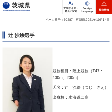
茨城県
文字サイズ・
Foreign
緊急情報
色合い変更
Language
ページ番号：60287
更新日:2021年10月14日
辻 沙絵選手
競技種目：陸上競技（T47：
400m、200m）
氏名：辻 沙絵（つじ さえ）
出身校：水海道二高