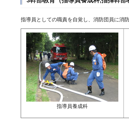
3幹部教育（指導員養成科,指揮幹部
指導員としての職責を自覚し、消防団員に消
指導員養成科