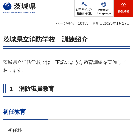
茨城県
文字サイズ・
Foreign
緊急情報
色合い変更
Language
ページ番号：16955
更新日:2025年1月17日
茨城県立消防学校
訓練紹介
茨城県立消防学校では、下記のような教育訓練を実施して
おります。
1
消防
職員教育
初任教育
初任科