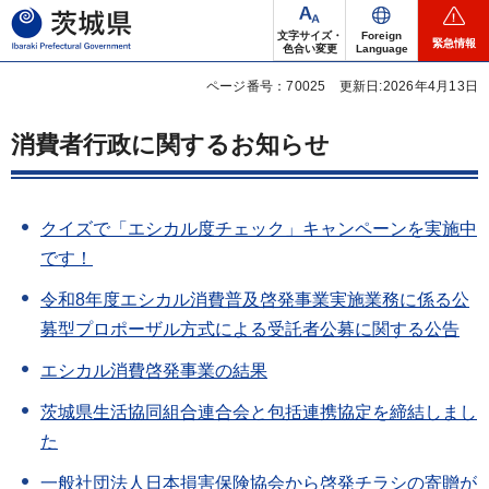
茨城県
文字サイズ・
Foreign
緊急情報
色合い変更
Language
ページ番号：70025
更新日:2026年4月13日
消費者行政に関するお知らせ
クイズで「エシカル度チェック」キャンペーンを実施中
です！
令和8年度エシカル消費普及啓発事業実施業務に係る公
募型プロポーザル方式による受託者公募に関する公告
エシカル消費啓発事業の結果
茨城県生活協同組合連合会と包括連携協定を締結しまし
た
一般社団法人日本損害保険協会から啓発チラシの寄贈が