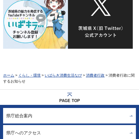
ホーム
>
くらし・環境
>
いばらき消費生活なび
>
消費者行政
> 消費者行政に関
するお知らせ
PAGE TOP
県庁総合案内
県庁へのアクセス