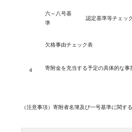
六～八号基
認定基準等チェック
準
欠格事由チェック表
寄附金を充当する予定の具体的な事
4
（注意事項）寄附者名簿及び一号基準に関す