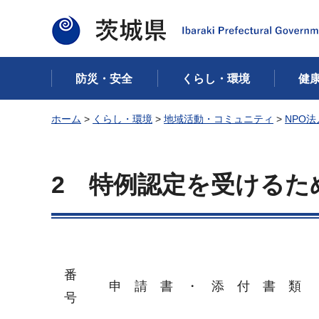
茨城県
防災・安全
くらし・環境
健
ホーム
>
くらし・環境
>
地域活動・コミュニティ
>
NPO
2
特例
認定を受けるた
番
申
請
書
・
添
付
書
類
号