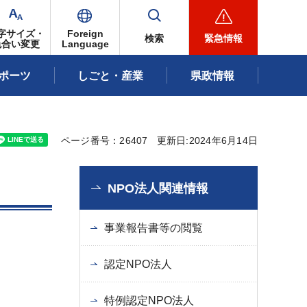
字サイズ・
Foreign
検索
緊急情報
色合い変更
Language
ポーツ
しごと・産業
県政情報
ページ番号：26407
更新日:2024年6月14日
NPO法人関連情報
事業報告書等の閲覧
認定NPO法人
特例認定NPO法人