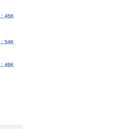
：45K
：54K
：46K