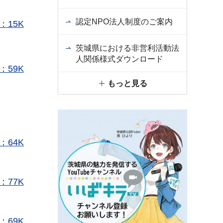
認定NPO法人制度のご案内
：15K
茨城県における非営利活動法
人関係様式ダウンロード
：59K
もっと見る
：64K
：77K
：69K