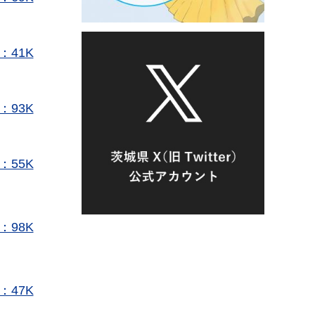
：41K
：93K
：55K
：98K
：47K