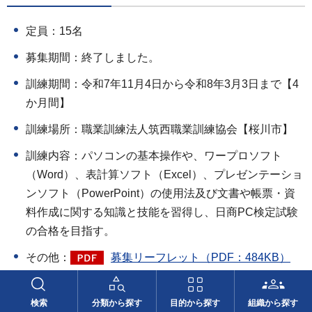
定員：15名
募集期間：終了しました。
訓練期間：令和7年11月4日から令和8年3月3日まで【4
か月間】
訓練場所：職業訓練法人筑西職業訓練協会【桜川市】
訓練内容：パソコンの基本操作や、ワープロソフト
（Word）、表計算ソフト（Excel）、プレゼンテーショ
ンソフト（PowerPoint）の使用法及び文書や帳票・資
料作成に関する知識と技能を習得し、日商PC検定試験
の合格を目指す。
その他：
募集リーフレット（PDF：484KB）
516：介護初任者研修・パソコン基礎科
検索
分類から探す
目的から探す
組織から探す