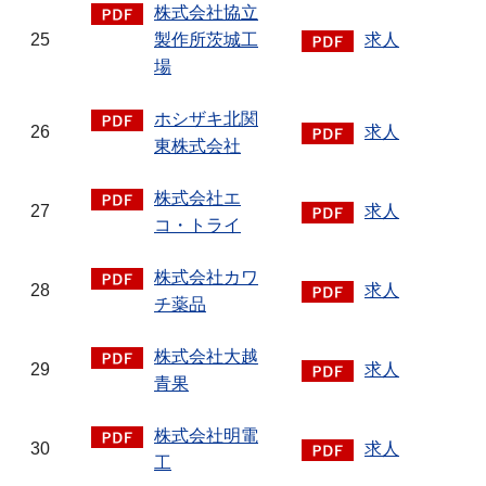
株式会社協立
25
製作所茨城工
求人
場
ホシザキ北関
26
求人
東株式会社
株式会社エ
27
求人
コ・トライ
株式会社カワ
28
求人
チ薬品
株式会社大越
29
求人
青果
株式会社明電
30
求人
工