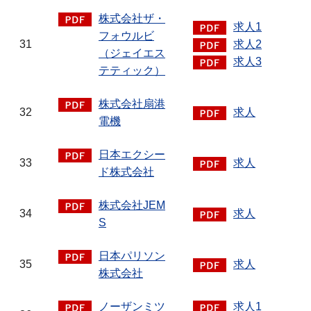
株式会社ザ・
求人1
フォウルビ
31
求人2
（ジェイエス
求人3
テティック）
株式会社扇港
32
求人
電機
日本エクシー
33
求人
ド株式会社
株式会社JEM
34
求人
S
日本パリソン
35
求人
株式会社
ノーザンミツ
求人1