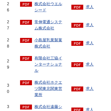
2
株式会社ウエル
求人
6
シード
2
常伸電通システ
求人
7
ム株式会社
2
小島屋乳業製菓
求人
8
株式会社
有限会社三協イ
2
ンターナショナ
求人
9
ル
株式会社ホクエ
3
ツ関東北関東営
求人
0
業所
3
株式会社遠藤シ
求人