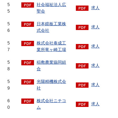
5
社会福祉法人広
求人
5
聖会
5
日本鏡板工業株
求人
6
式会社
5
株式会社泰成工
求人
7
業所竜ヶ崎工場
5
稲敷農業協同組
求人
8
合
5
光陽精機株式会
求人
9
社
6
株式会社ニチコ
求人
0
ム