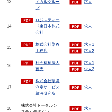
13
ィカルグルー
求人
プ
ロジスティー
14
ド東日本株式
求人
会社
株式会社染谷
求人1
15
工務店
求人2
社会福祉法人
求人1
16
蒼天
求人2
株式会社環境
17
測定サービス
求人
筑波研究所
株式会社トータルシ
18
求人
ステムデザイン