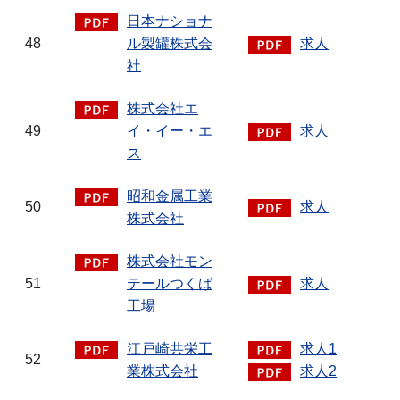
日本ナショナ
48
ル製罐株式会
求人
社
株式会社エ
49
イ・イー・エ
求人
ス
昭和金属工業
50
求人
株式会社
株式会社モン
51
テールつくば
求人
工場
江戸崎共栄工
求人1
52
業株式会社
求人2