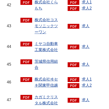
株式会社くら
求人1
42
もち
求人2
株式会社コス
43
モソニックツ
求人
ーワン
ミヤコ自動車
44
求人
工業株式会社
茨城県信用組
45
求人
合
株式会社ヰセ
求人1
46
キ関東甲信越
求人2
カガミクリス
47
求人
タル株式会社