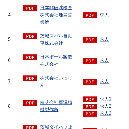
日本非破壊検査
4
株式会社鹿島営
求人
業所
茨城スバル自動
5
求人
車株式会社
日本ポール製造
6
求人
株式会社
株式会社いっし
7
求人
ん
求人1
株式会社廣澤精
8
求人2
機製作所
求人3
茨城ダイハツ販