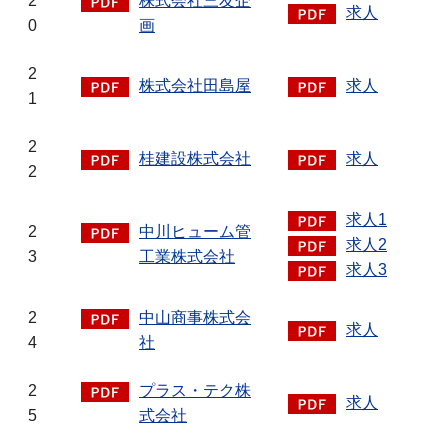
2
株式会社三友企
求人
0
画
2
株式会社田島屋
求人
1
2
桂建設株式会社
求人
2
求人1
2
中川ヒューム管
求人2
3
工業株式会社
求人3
2
中山商事株式会
求人
4
社
2
プラス・テク株
求人
5
式会社