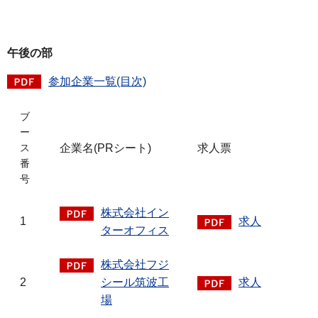
午後の部
参加企業一覧(目次)
ブ
ー
企業名(PRシート)
求人票
ス
番
号
株式会社イン
1
求人
ターオフィス
株式会社フジ
2
シール筑波工
求人
場