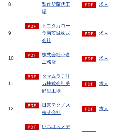
8
製作所藤代工
求人
場
トヨタカロー
9
ラ南茨城株式
求人
会社
株式会社小倉
10
求人
工務店
タマムラデリ
11
カ株式会社美
求人
野里工場
日京テクノス
12
求人
株式会社
いちはらメデ