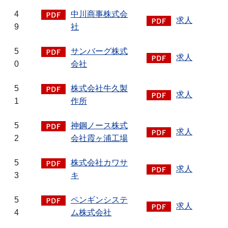
4
中川商事株式会
求人
9
社
5
サンバーグ株式
求人
0
会社
5
株式会社牛久製
求人
1
作所
5
神鋼ノース株式
求人
2
会社霞ヶ浦工場
5
株式会社カワサ
求人
3
キ
5
ペンギンシステ
求人
4
ム株式会社