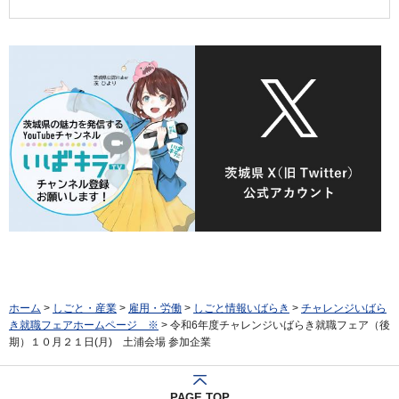
ホーム
>
しごと・産業
>
雇用・労働
>
しごと情報いばらき
>
チャレンジいばら
き就職フェアホームページ ※
> 令和6年度チャレンジいばらき就職フェア（後
期）１０月２１日(月) 土浦会場 参加企業
PAGE TOP