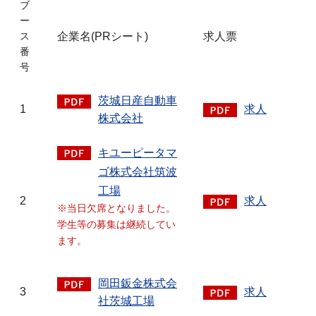
ブ
ー
企業名(PRシート)
求人票
ス
番
号
茨城日産自動車
1
求人
株式会社
キユーピータマ
ゴ株式会社筑波
工場
2
求人
※当日欠席となりました。
学生等の募集は継続してい
ます。
岡田鈑金株式会
3
求人
社茨城工場