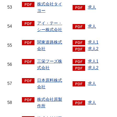
株式会社タイ
53
求人
ヨー
アイ・テー・
54
求人
シー株式会社
関東道路株式
求人1
55
会社
求人2
三栄フーズ株
求人1
56
式会社
求人2
日本原料株式
57
求人
会社
株式会社原製
58
求人
作所