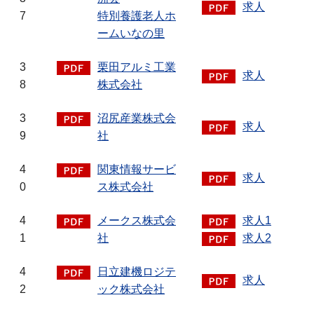
求人
7
特別養護老人ホ
ームいなの里
3
栗田アルミ工業
求人
8
株式会社
3
沼尻産業株式会
求人
9
社
4
関東情報サービ
求人
0
ス株式会社
4
メークス株式会
求人1
1
社
求人2
4
日立建機ロジテ
求人
2
ック株式会社