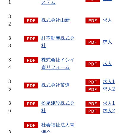
1
ステム
3
株式会社山新
求人
2
3
桂不動産株式会
求人
3
社
3
株式会社イシイ
求人
4
畳リフォーム
3
求人1
株式会社菓道
5
求人2
3
松尾建設株式会
求人1
6
社
求人2
社会福祉法人青
3
洲会