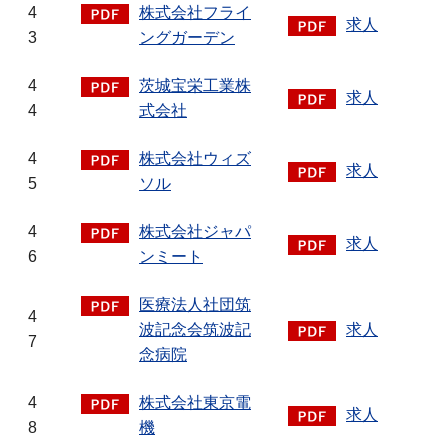
4
株式会社フライ
求人
3
ングガーデン
4
茨城宝栄工業株
求人
4
式会社
4
株式会社ウィズ
求人
5
ソル
4
株式会社ジャパ
求人
6
ンミート
医療法人社団筑
4
波記念会筑波記
求人
7
念病院
4
株式会社東京電
求人
8
機