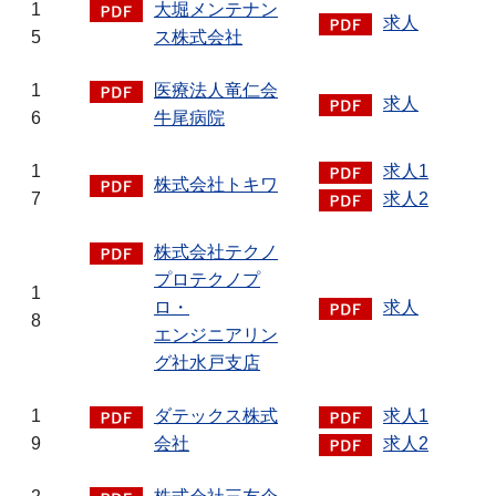
1
大堀メンテナン
求人
5
ス株式会社
1
医療法人竜仁会
求人
6
牛尾病院
1
求人1
株式会社トキワ
7
求人2
株式会社テクノ
プロテクノプ
1
ロ・
求人
8
エンジニアリン
グ社水戸支店
1
ダテックス株式
求人1
9
会社
求人2