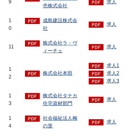
9
求人
売株式会社
1
成島建設株式会
求人
0
社
株式会社ラ・ヴ
11
求人
ィーチェ
求人1
1
株式会社本田
求人2
2
求人3
1
株式会社タナカ
求人
3
住宅資材部門
1
社会福祉法人梅
求人
4
の里