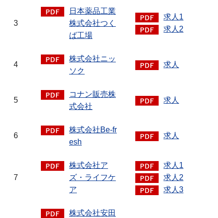
日本薬品工業
求人1
3
株式会社つく
求人2
ば工場
株式会社ニッ
4
求人
ソク
コナン販売株
5
求人
式会社
株式会社Be-fr
6
求人
esh
株式会社ア
求人1
7
ズ・ライフケ
求人2
ア
求人3
株式会社安田