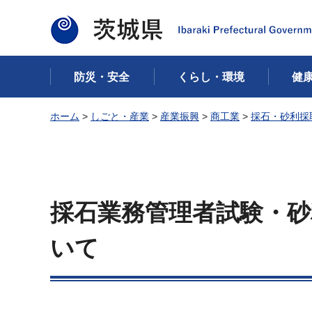
茨城県
防災・安全
くらし・環境
健
ホーム
>
しごと・産業
>
産業振興
>
商工業
>
採石・砂利採
採石業務管理者試験・砂
いて