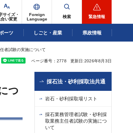
字サイズ・
Foreign
検索
緊急情報
色合い変更
Language
ポーツ
しごと・産業
県政情報
主任者試験の実施について
ページ番号：2778
更新日:2026年8月3日
採石法・砂利採取法共通
につ
岩石・砂利採取場リスト
採石業務管理者試験・砂利採
取業務主任者試験の実施につ
いて