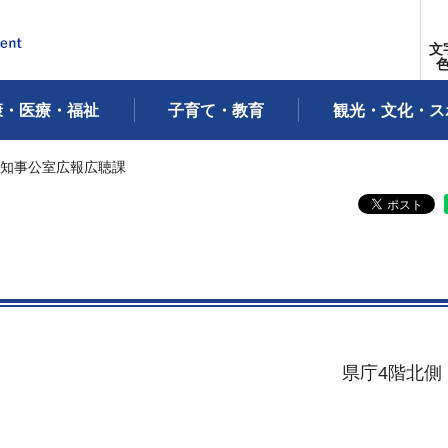
文
康・医療・福祉
子育て・教育
観光・文化・ス
 知事公室広報広聴課
県庁4階北側