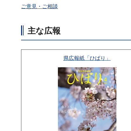
ご意見・ご相談
主な広報
県広報紙「ひばり」