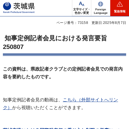
茨城県
文字サイズ・
Foreign
緊急情報
色合い変更
Language
ページ番号：73158
更新日:2025年8月7日
知事定例記者会見における発言要旨
250807
この資料は、県政記者クラブとの定例記者会見での発言内
容を要約したものです。
知事定例記者会見の動画は、
こちら（外部サイトへリン
ク）
から視聴いただくことができます。