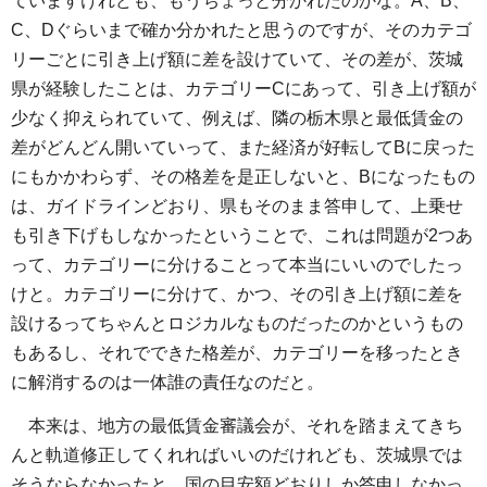
ていますけれども、もうちょっと分かれたのかな。A、B、
C、Dぐらいまで確か分かれたと思うのですが、そのカテゴ
リーごとに引き上げ額に差を設けていて、その差が、茨城
県が経験したことは、カテゴリーCにあって、引き上げ額が
少なく抑えられていて、例えば、隣の栃木県と最低賃金の
差がどんどん開いていって、また経済が好転してBに戻った
にもかかわらず、その格差を是正しないと、Bになったもの
は、ガイドラインどおり、県もそのまま答申して、上乗せ
も引き下げもしなかったということで、これは問題が2つあ
って、カテゴリーに分けることって本当にいいのでしたっ
けと。カテゴリーに分けて、かつ、その引き上げ額に差を
設けるってちゃんとロジカルなものだったのかというもの
もあるし、それでできた格差が、カテゴリーを移ったとき
に解消するのは一体誰の責任なのだと。
本来は、地方の最低賃金審議会が、それを踏まえてきち
んと軌道修正してくれればいいのだけれども、茨城県では
そうならなかったと。国の目安額どおりしか答申しなかっ