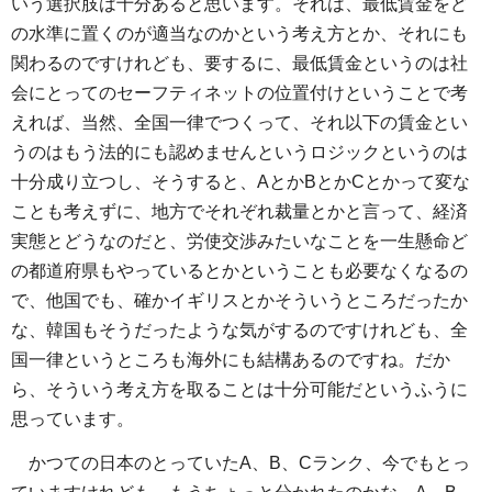
いう選択肢は十分あると思います。それは、最低賃金をど
の水準に置くのが適当なのかという考え方とか、それにも
関わるのですけれども、要するに、最低賃金というのは社
会にとってのセーフティネットの位置付けということで考
えれば、当然、全国一律でつくって、それ以下の賃金とい
うのはもう法的にも認めませんというロジックというのは
十分成り立つし、そうすると、AとかBとかCとかって変な
ことも考えずに、地方でそれぞれ裁量とかと言って、経済
実態とどうなのだと、労使交渉みたいなことを一生懸命ど
の都道府県もやっているとかということも必要なくなるの
で、他国でも、確かイギリスとかそういうところだったか
な、韓国もそうだったような気がするのですけれども、全
国一律というところも海外にも結構あるのですね。だか
ら、そういう考え方を取ることは十分可能だというふうに
思っています。
かつての日本のとっていたA、B、Cランク、今でもとっ