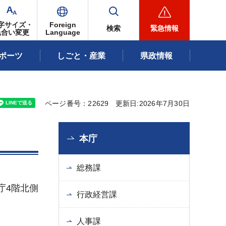
字サイズ・
Foreign
検索
緊急情報
色合い変更
Language
ポーツ
しごと・産業
県政情報
ページ番号：22629
更新日:2026年7月30日
本庁
総務課
庁4階北側
行政経営課
人事課