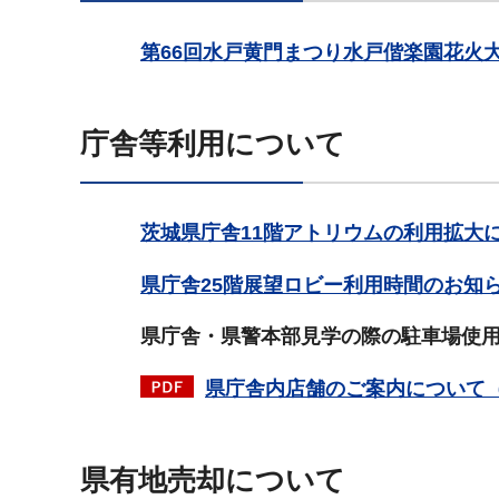
第66回水戸黄門まつり水戸偕楽園花火
庁舎等利用について
茨城県庁舎11階アトリウムの利用拡大
県庁舎25階展望ロビー利用時間のお知
県庁舎・県警本部見学の際の駐車場使
県庁舎内店舗のご案内について（P
県有地売却について