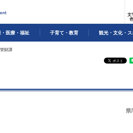
文
康・医療・福祉
子育て・教育
観光・文化・ス
 管財課
県