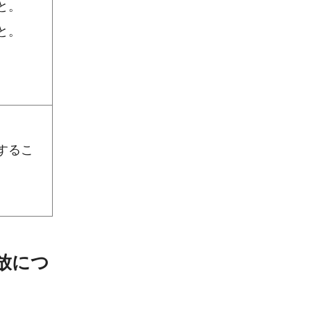
と。
と。
するこ
放につ