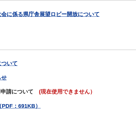
大会に係る県庁舎展望ロビー開放について
について
らせ
用申請について
(現在使用できません）
DF：691KB）