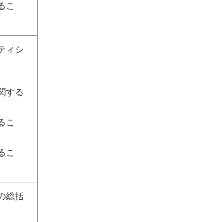
るこ
ティシ
関する
るこ
るこ
の総括