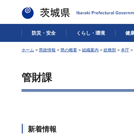
茨城県
防災・安全
くらし・環境
健
ホーム
>
県政情報
>
県の概要
>
組織案内
>
総務部
>
本庁
>
管財課
新着情報