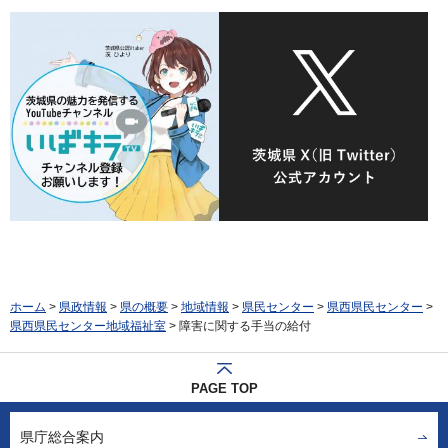
ホーム
>
県政情報
>
県の概要
>
地域情報
>
県民センター
>
県西県民センター
>
県西県民センター地域福祉室
> 障害に関する手当の給付
PAGE TOP
県庁総合案内