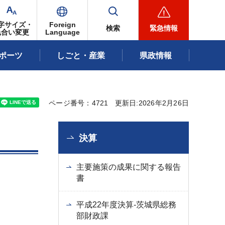
字サイズ・
Foreign
検索
緊急情報
色合い変更
Language
ポーツ
しごと・産業
県政情報
ページ番号：4721
更新日:2026年2月26日
決算
主要施策の成果に関する報告
書
平成22年度決算-茨城県総務
部財政課