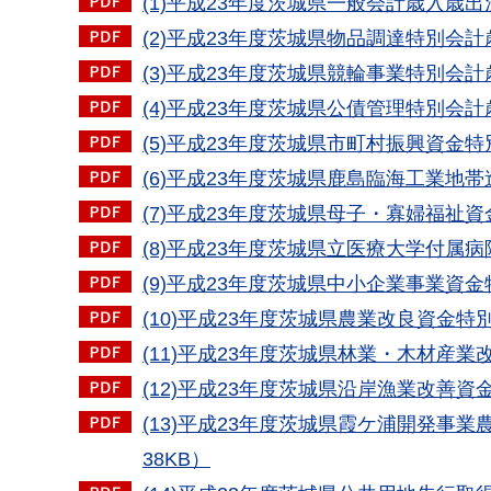
(1)平成23年度茨城県一般会計歳入歳出決
(2)平成23年度茨城県物品調達特別会計
(3)平成23年度茨城県競輪事業特別会計
(4)平成23年度茨城県公債管理特別会計
(5)平成23年度茨城県市町村振興資金特
(6)平成23年度茨城県鹿島臨海工業地帯
(7)平成23年度茨城県母子・寡婦福祉資
(8)平成23年度茨城県立医療大学付属病
(9)平成23年度茨城県中小企業事業資金
(10)平成23年度茨城県農業改良資金特
(11)平成23年度茨城県林業・木材産業
(12)平成23年度茨城県沿岸漁業改善資
(13)平成23年度茨城県霞ケ浦開発事
38KB）