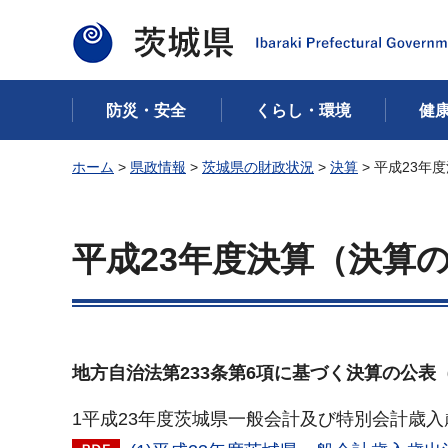
茨城県
防災・安全
くらし・環境
健
ホーム
>
県政情報
>
茨城県の財政状況
>
決算
> 平成23年
平成23年度決算（決算
地方自治法第233条第6項に基づく決算の公表（
1平成23年度茨城県一般会計及び特別会計歳入