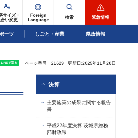
字サイズ・
Foreign
検索
緊急情報
色合い変更
Language
ポーツ
しごと・産業
県政情報
ページ番号：21629
更新日:2025年11月28日
決算
主要施策の成果に関する報告
書
平成22年度決算-茨城県総務
部財政課