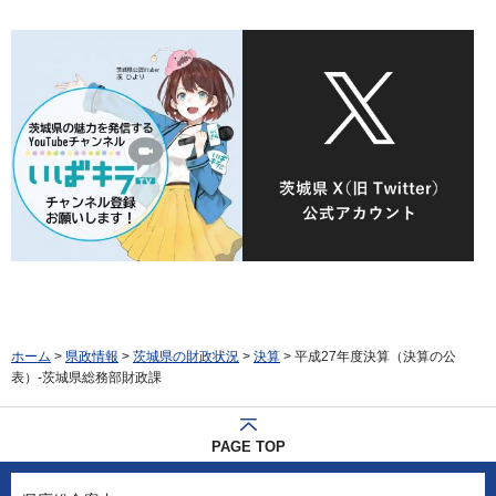
ホーム
>
県政情報
>
茨城県の財政状況
>
決算
> 平成27年度決算（決算の公
表）-茨城県総務部財政課
PAGE TOP