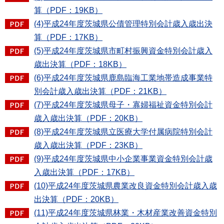
算（PDF：19KB）
(4)平成24年度茨城県公債管理特別会計歳入歳出決
算（PDF：17KB）
(5)平成24年度茨城県市町村振興資金特別会計歳入
歳出決算（PDF：18KB）
(6)平成24年度茨城県鹿島臨海工業地帯造成事業特
別会計歳入歳出決算（PDF：21KB）
(7)平成24年度茨城県母子・寡婦福祉資金特別会計
歳入歳出決算（PDF：20KB）
(8)平成24年度茨城県立医療大学付属病院特別会計
歳入歳出決算（PDF：23KB）
(9)平成24年度茨城県中小企業事業資金特別会計歳
入歳出決算（PDF：17KB）
(10)平成24年度茨城県農業改良資金特別会計歳入歳
出決算（PDF：20KB）
(11)平成24年度茨城県林業・木材産業改善資金特別