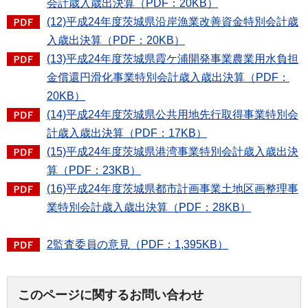
会計歳入歳出決算（PDF：20KB）
(12)平成24年度茨城県沿岸漁業改善資金特別会計歳
入歳出決算（PDF：20KB）
(13)平成24年度茨城県霞ケ浦開発事業農業用水負担
金償還円滑化事業特別会計歳入歳出決算（PDF：
20KB）
(14)平成24年度茨城県公共用地先行取得事業特別会
計歳入歳出決算（PDF：17KB）
(15)平成24年度茨城県港湾事業特別会計歳入歳出決
算（PDF：23KB）
(16)平成24年度茨城県都市計画事業土地区画整理事
業特別会計歳入歳出決算（PDF：28KB）
2監査委員の意見（PDF：1,395KB）
このページに関するお問い合わせ