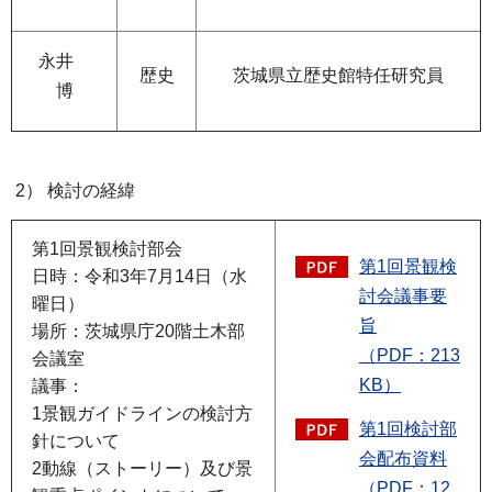
永井
歴史
茨城県立歴史館特任研究員
博
2） 検討の経緯
第1回景観検討部会
第1回景観検
日時：令和3年7月14日（水
討会議事要
曜日）
旨
場所：茨城県庁20階土木部
（PDF：213
会議室
KB）
議事：
1景観ガイドラインの検討方
第1回検討部
針について
会配布資料
2動線（ストーリー）及び景
（PDF：12,