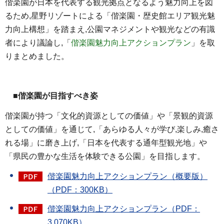
偕楽園が日本を代表する観光拠点となるよう魅力向上を図
るため,星野リゾートによる「偕楽園・歴史館エリア観光魅
力向上構想」を踏まえ,公園マネジメントや観光などの有識
者により議論し,「
偕楽園魅力向上アクションプラン
」を取
りまとめました。
■偕楽園が目指すべき姿
偕楽園が持つ「文化的資源としての価値」や「景観的資源
としての価値」を通じて,「あらゆる人々が学び,楽しみ,癒さ
れる場」に磨き上げ,「日本を代表する通年型観光地」や
「県民の豊かな生活を体験できる公園」を目指します。
偕楽園魅力向上アクションプラン（概要版）
（PDF：300KB）
偕楽園魅力向上アクションプラン（PDF：
3,070KB）