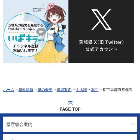
ホーム
>
県政情報
>
県の概要
>
組織案内
>
土木部
>
本庁
> 都市局都市整備課
PAGE TOP
県庁総合案内