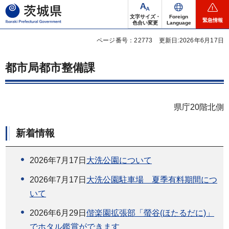
茨城県
文字サイズ・
Foreign
緊急情報
色合い変更
Language
ページ番号：22773
更新日:2026年6月17日
都市局都市整備課
県庁20階北側
新着情報
2026年7月17日
大洗公園について
2026年7月17日
大洗公園駐車場 夏季有料期間につ
いて
2026年6月29日
偕楽園拡張部「螢谷(ほたるだに)」
でホタル鑑賞ができます