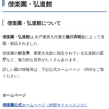
偕楽園・弘道館
偕楽園・弘道館について
偕楽園・弘道館
は,水戸藩第九代藩主
德川斉昭公
によって造
園・創設されました。
偕楽園の
好文亭
、重要文化財に指定されている弘道館の
正
庁
など、魅力的な見所がたくさんあります。
詳しい園の情報等は、下記公式ホームページ・SNSをご覧
ください。
ホームページ
偕楽園公式
ホームページ（外部サイトへリンク）