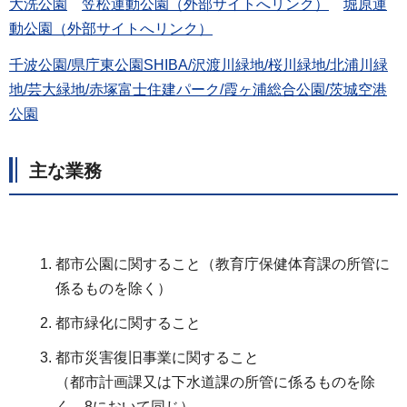
大洗公園
笠松運動公園（外部サイトへリンク）
堀原運
動公園（外部サイトへリンク）
千波公園/県庁東公園SHIBA/沢渡川緑地/桜川緑地/北浦川緑
地/芸大緑地/赤塚富士住建パーク/霞ヶ浦総合公園/茨城空港
公園
主な業務
都市公園に関すること（教育庁保健体育課の所管に
係るものを除く）
都市緑化に関すること
都市災害復旧事業に関すること
（都市計画課又は下水道課の所管に係るものを除
く。8において同じ）