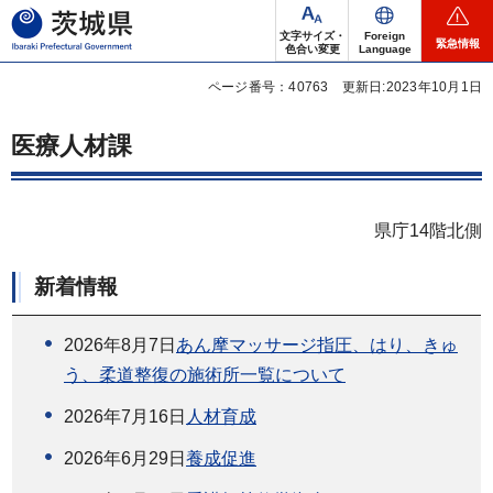
茨城県
文字サイズ・
Foreign
緊急情報
色合い変更
Language
ページ番号：40763
更新日:2023年10月1日
医療人材課
県庁14階北側
新着情報
2026年8月7日
あん摩マッサージ指圧、はり、きゅ
う、柔道整復の施術所一覧について
2026年7月16日
人材育成
2026年6月29日
養成促進