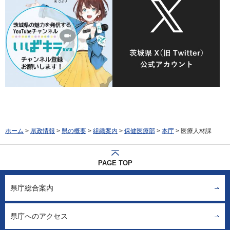
ホーム
>
県政情報
>
県の概要
>
組織案内
>
保健医療部
>
本庁
> 医療人材課
PAGE TOP
県庁総合案内
県庁へのアクセス